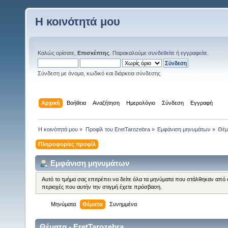
Η κοινότητά μου
Καλώς ορίσατε,
Επισκέπτης
. Παρακαλούμε
συνδεθείτε
ή
εγγραφείτε
.
Σύνδεση με όνομα, κωδικό και διάρκεια σύνδεσης
Αρχική
Βοήθεια
Αναζήτηση
Ημερολόγιο
Σύνδεση
Εγγραφή
Η κοινότητά μου
»
Προφίλ του EretTarozebra
»
Εμφάνιση μηνυμάτων
»
Θέμ
Πληροφορίες προφίλ
Εμφάνιση μηνυμάτων
Αυτό το τμήμα σας επιτρέπει να δείτε όλα τα μηνύματα που στάλθηκαν από 
περιοχές που αυτήν την στιγμή έχετε πρόσβαση.
Μηνύματα
Θέματα
Συνημμένα
Θέματα - EretTarozebra