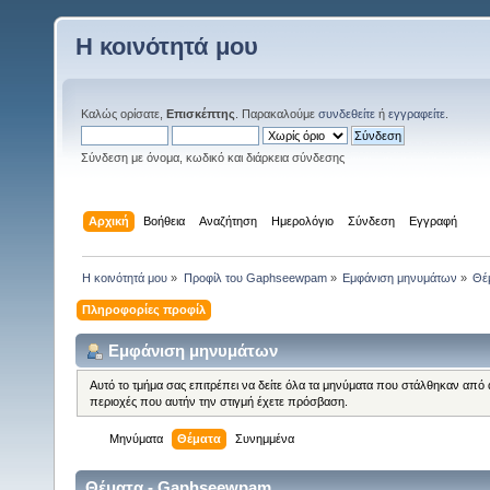
Η κοινότητά μου
Καλώς ορίσατε,
Επισκέπτης
. Παρακαλούμε
συνδεθείτε
ή
εγγραφείτε
.
Σύνδεση με όνομα, κωδικό και διάρκεια σύνδεσης
Αρχική
Βοήθεια
Αναζήτηση
Ημερολόγιο
Σύνδεση
Εγγραφή
Η κοινότητά μου
»
Προφίλ του Gaphseewpam
»
Εμφάνιση μηνυμάτων
»
Θέ
Πληροφορίες προφίλ
Εμφάνιση μηνυμάτων
Αυτό το τμήμα σας επιτρέπει να δείτε όλα τα μηνύματα που στάλθηκαν από 
περιοχές που αυτήν την στιγμή έχετε πρόσβαση.
Μηνύματα
Θέματα
Συνημμένα
Θέματα - Gaphseewpam