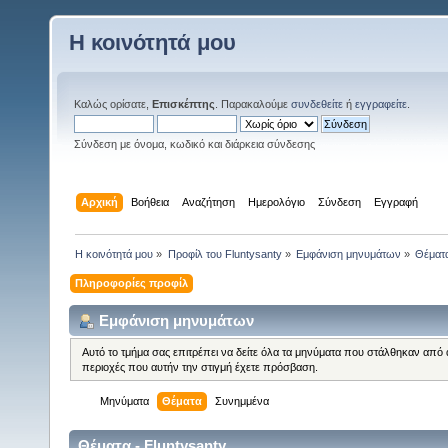
Η κοινότητά μου
Καλώς ορίσατε,
Επισκέπτης
. Παρακαλούμε
συνδεθείτε
ή
εγγραφείτε
.
Σύνδεση με όνομα, κωδικό και διάρκεια σύνδεσης
Αρχική
Βοήθεια
Αναζήτηση
Ημερολόγιο
Σύνδεση
Εγγραφή
Η κοινότητά μου
»
Προφίλ του Fluntysanty
»
Εμφάνιση μηνυμάτων
»
Θέματ
Πληροφορίες προφίλ
Εμφάνιση μηνυμάτων
Αυτό το τμήμα σας επιτρέπει να δείτε όλα τα μηνύματα που στάλθηκαν από 
περιοχές που αυτήν την στιγμή έχετε πρόσβαση.
Μηνύματα
Θέματα
Συνημμένα
Θέματα - Fluntysanty