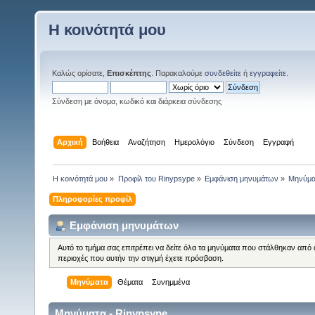
Η κοινότητά μου
Καλώς ορίσατε,
Επισκέπτης
. Παρακαλούμε
συνδεθείτε
ή
εγγραφείτε
.
Σύνδεση με όνομα, κωδικό και διάρκεια σύνδεσης
Αρχική
Βοήθεια
Αναζήτηση
Ημερολόγιο
Σύνδεση
Εγγραφή
Η κοινότητά μου
»
Προφίλ του Rinypsype
»
Εμφάνιση μηνυμάτων
»
Μηνύμα
Πληροφορίες προφίλ
Εμφάνιση μηνυμάτων
Αυτό το τμήμα σας επιτρέπει να δείτε όλα τα μηνύματα που στάλθηκαν από 
περιοχές που αυτήν την στιγμή έχετε πρόσβαση.
Μηνύματα
Θέματα
Συνημμένα
Μηνύματα - Rinypsype