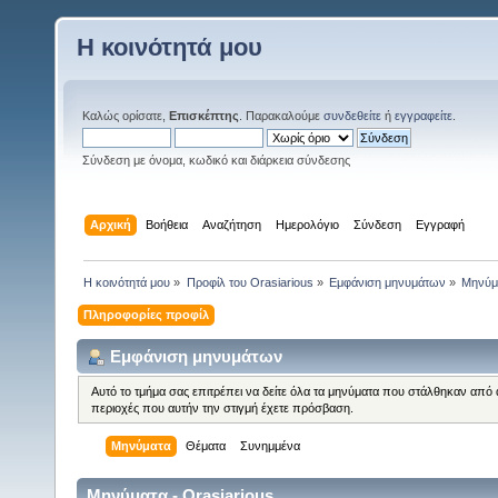
Η κοινότητά μου
Καλώς ορίσατε,
Επισκέπτης
. Παρακαλούμε
συνδεθείτε
ή
εγγραφείτε
.
Σύνδεση με όνομα, κωδικό και διάρκεια σύνδεσης
Αρχική
Βοήθεια
Αναζήτηση
Ημερολόγιο
Σύνδεση
Εγγραφή
Η κοινότητά μου
»
Προφίλ του Orasiarious
»
Εμφάνιση μηνυμάτων
»
Μηνύμ
Πληροφορίες προφίλ
Εμφάνιση μηνυμάτων
Αυτό το τμήμα σας επιτρέπει να δείτε όλα τα μηνύματα που στάλθηκαν από 
περιοχές που αυτήν την στιγμή έχετε πρόσβαση.
Μηνύματα
Θέματα
Συνημμένα
Μηνύματα - Orasiarious