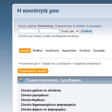
Η κοινότητά μου
Καλώς ορίσατε,
Επισκέπτης
. Παρακαλούμε
συνδεθείτε
ή
εγγραφείτε
.
Σύνδεση με όνομα, κωδικό και διάρκεια σύνδεσης
Αρχική
Βοήθεια
Αναζήτηση
Ημερολόγιο
Σύνδεση
Εγγραφή
Η κοινότητά μου
»
Προφίλ του LyncDaymn
»
Εμφάνιση στατιστικών
Πληροφορίες προφίλ
Γενικά στατιστικά - LyncDaymn
Σύνολο χρόνου σε σύνδεση:
Σύνολο μηνυμάτων:
Σύνολο θεμάτων:
Σύνολο δημιουργημένων ψηφοφοριών:
Σύνολο ψήφων σε ψηφοφορίες: