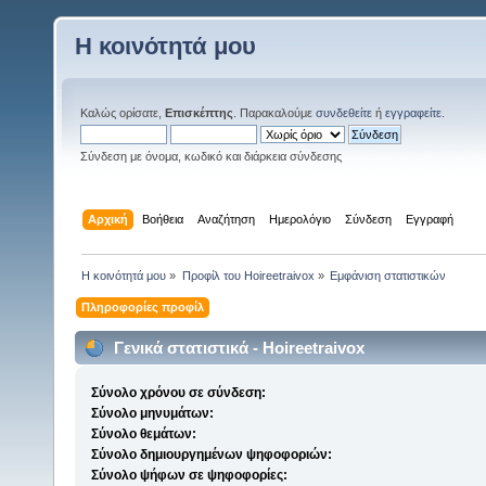
Η κοινότητά μου
Καλώς ορίσατε,
Επισκέπτης
. Παρακαλούμε
συνδεθείτε
ή
εγγραφείτε
.
Σύνδεση με όνομα, κωδικό και διάρκεια σύνδεσης
Αρχική
Βοήθεια
Αναζήτηση
Ημερολόγιο
Σύνδεση
Εγγραφή
Η κοινότητά μου
»
Προφίλ του Hoireetraivox
»
Εμφάνιση στατιστικών
Πληροφορίες προφίλ
Γενικά στατιστικά - Hoireetraivox
Σύνολο χρόνου σε σύνδεση:
Σύνολο μηνυμάτων:
Σύνολο θεμάτων:
Σύνολο δημιουργημένων ψηφοφοριών:
Σύνολο ψήφων σε ψηφοφορίες: