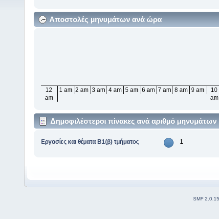
Αποστολές μηνυμάτων ανά ώρα
12
1 am
2 am
3 am
4 am
5 am
6 am
7 am
8 am
9 am
10
am
am
Δημοφιλέστεροι πίνακες ανά αριθμό μηνυμάτων
Εργασίες και θέματα Β1(β) τμήματος
1
SMF 2.0.1