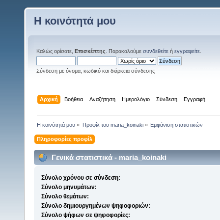
Η κοινότητά μου
Καλώς ορίσατε,
Επισκέπτης
. Παρακαλούμε
συνδεθείτε
ή
εγγραφείτε
.
Σύνδεση με όνομα, κωδικό και διάρκεια σύνδεσης
Αρχική
Βοήθεια
Αναζήτηση
Ημερολόγιο
Σύνδεση
Εγγραφή
Η κοινότητά μου
»
Προφίλ του maria_koinaki
»
Εμφάνιση στατιστικών
Πληροφορίες προφίλ
Γενικά στατιστικά - maria_koinaki
Σύνολο χρόνου σε σύνδεση:
Σύνολο μηνυμάτων:
Σύνολο θεμάτων:
Σύνολο δημιουργημένων ψηφοφοριών:
Σύνολο ψήφων σε ψηφοφορίες: