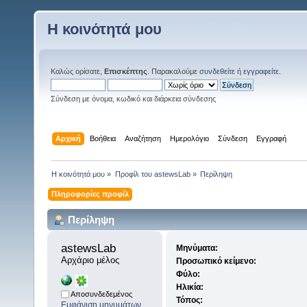
Η κοινότητά μου
Καλώς ορίσατε,
Επισκέπτης
. Παρακαλούμε
συνδεθείτε
ή
εγγραφείτε
.
Σύνδεση με όνομα, κωδικό και διάρκεια σύνδεσης
Αρχική
Βοήθεια
Αναζήτηση
Ημερολόγιο
Σύνδεση
Εγγραφή
Η κοινότητά μου
»
Προφίλ του astewsLab
»
Περίληψη
Πληροφορίες προφίλ
Περίληψη
astewsLab 
Μηνύματα:
Αρχάριο μέλος
Προσωπικό κείμενο:
Φύλο:
Ηλικία:
Αποσυνδεδεμένος
Τόπος:
Εμφάνιση μηνυμάτων