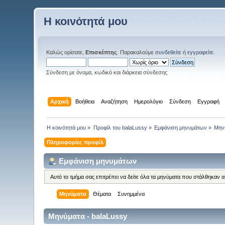
Η κοινότητά μου
Καλώς ορίσατε,
Επισκέπτης
. Παρακαλούμε
συνδεθείτε
ή
εγγραφείτε
.
Σύνδεση με όνομα, κωδικό και διάρκεια σύνδεσης
Αρχική
Βοήθεια
Αναζήτηση
Ημερολόγιο
Σύνδεση
Εγγραφή
Η κοινότητά μου
»
Προφίλ του balaLussy
»
Εμφάνιση μηνυμάτων
»
Μην
Πληροφορίες προφίλ
Εμφάνιση μηνυμάτων
Αυτό το τμήμα σας επιτρέπει να δείτε όλα τα μηνύματα που στάλθηκαν 
Μηνύματα
Θέματα
Συνημμένα
Μηνύματα - balaLussy