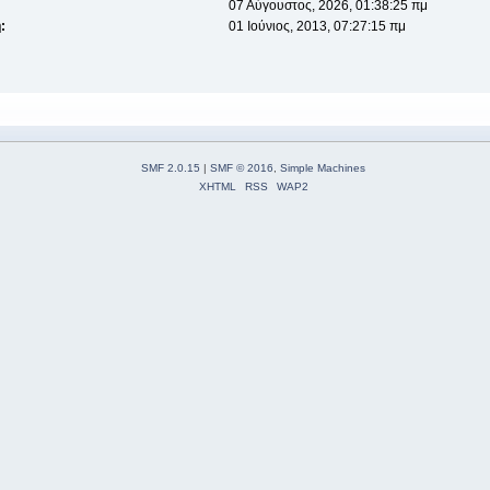
07 Αύγουστος, 2026, 01:38:25 πμ
:
01 Ιούνιος, 2013, 07:27:15 πμ
SMF 2.0.15
|
SMF © 2016
,
Simple Machines
XHTML
RSS
WAP2