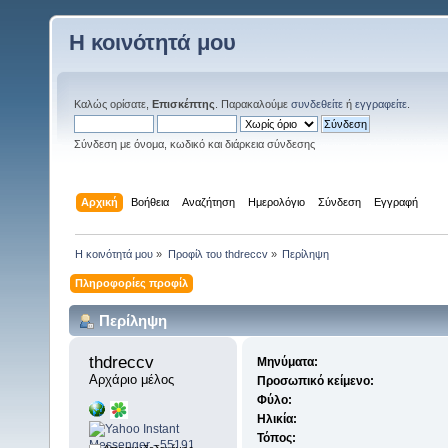
Η κοινότητά μου
Καλώς ορίσατε,
Επισκέπτης
. Παρακαλούμε
συνδεθείτε
ή
εγγραφείτε
.
Σύνδεση με όνομα, κωδικό και διάρκεια σύνδεσης
Αρχική
Βοήθεια
Αναζήτηση
Ημερολόγιο
Σύνδεση
Εγγραφή
Η κοινότητά μου
»
Προφίλ του thdreccv
»
Περίληψη
Πληροφορίες προφίλ
Περίληψη
thdreccv 
Μηνύματα:
Αρχάριο μέλος
Προσωπικό κείμενο:
Φύλο:
Ηλικία:
Τόπος: