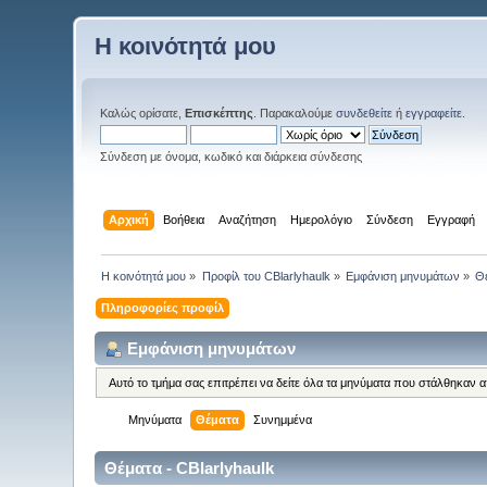
Η κοινότητά μου
Καλώς ορίσατε,
Επισκέπτης
. Παρακαλούμε
συνδεθείτε
ή
εγγραφείτε
.
Σύνδεση με όνομα, κωδικό και διάρκεια σύνδεσης
Αρχική
Βοήθεια
Αναζήτηση
Ημερολόγιο
Σύνδεση
Εγγραφή
Η κοινότητά μου
»
Προφίλ του CBlarlyhaulk
»
Εμφάνιση μηνυμάτων
»
Θ
Πληροφορίες προφίλ
Εμφάνιση μηνυμάτων
Αυτό το τμήμα σας επιτρέπει να δείτε όλα τα μηνύματα που στάλθηκαν 
Μηνύματα
Θέματα
Συνημμένα
Θέματα - CBlarlyhaulk