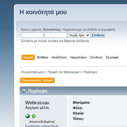
Η κοινότητά μου
Καλώς ορίσατε,
Επισκέπτης
. Παρακαλούμε
συνδεθείτε
ή
εγγραφείτε
.
Σύνδεση με όνομα, κωδικό και διάρκεια σύνδεσης
Αρχική
Βοήθεια
Αναζήτηση
Ημερολόγιο
Σύνδεση
Εγγραφή
Η κοινότητά μου
»
Προφίλ του Webrussav
»
Περίληψη
Πληροφορίες προφίλ
Περίληψη
Webrussav 
Μηνύματα:
Αρχάριο μέλος
Φύλο:
Ηλικία:
Τόπος:
Αποσυνδεδεμένος
Εμφάνιση μηνυμάτων