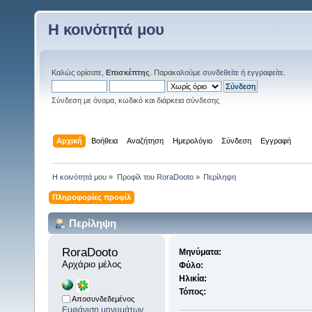
Η κοινότητά μου
Καλώς ορίσατε,
Επισκέπτης
. Παρακαλούμε
συνδεθείτε
ή
εγγραφείτε
.
Σύνδεση με όνομα, κωδικό και διάρκεια σύνδεσης
Αρχική
Βοήθεια
Αναζήτηση
Ημερολόγιο
Σύνδεση
Εγγραφή
Η κοινότητά μου
»
Προφίλ του RoraDooto
»
Περίληψη
Πληροφορίες προφίλ
Περίληψη
RoraDooto 
Μηνύματα:
Αρχάριο μέλος
Φύλο:
Ηλικία:
Τόπος:
Αποσυνδεδεμένος
Εμφάνιση μηνυμάτων