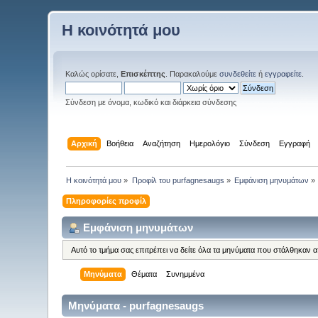
Η κοινότητά μου
Καλώς ορίσατε,
Επισκέπτης
. Παρακαλούμε
συνδεθείτε
ή
εγγραφείτε
.
Σύνδεση με όνομα, κωδικό και διάρκεια σύνδεσης
Αρχική
Βοήθεια
Αναζήτηση
Ημερολόγιο
Σύνδεση
Εγγραφή
Η κοινότητά μου
»
Προφίλ του purfagnesaugs
»
Εμφάνιση μηνυμάτων
»
Πληροφορίες προφίλ
Εμφάνιση μηνυμάτων
Αυτό το τμήμα σας επιτρέπει να δείτε όλα τα μηνύματα που στάλθηκαν 
Μηνύματα
Θέματα
Συνημμένα
Μηνύματα - purfagnesaugs