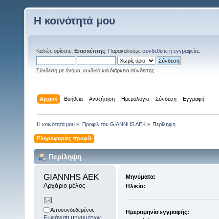
Η κοινότητά μου
Καλώς ορίσατε,
Επισκέπτης
. Παρακαλούμε
συνδεθείτε
ή
εγγραφείτε
.
Σύνδεση με όνομα, κωδικό και διάρκεια σύνδεσης
Αρχική
Βοήθεια
Αναζήτηση
Ημερολόγιο
Σύνδεση
Εγγραφή
Η κοινότητά μου
»
Προφίλ του GIANNHS AEK
»
Περίληψη
Πληροφορίες προφίλ
Περίληψη
GIANNHS AEK 
Μηνύματα:
Αρχάριο μέλος
Ηλικία:
Αποσυνδεδεμένος
Ημερομηνία εγγραφής:
Εμφάνιση μηνυμάτων