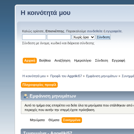
Η κοινότητά μου
Καλώς ορίσατε,
Επισκέπτης
. Παρακαλούμε
συνδεθείτε
ή
εγγραφείτε
.
Σύνδεση με όνομα, κωδικό και διάρκεια σύνδεσης
Αρχική
Βοήθεια
Αναζήτηση
Ημερολόγιο
Σύνδεση
Εγγραφή
Η κοινότητά μου
»
Προφίλ του Aggeliki57
»
Εμφάνιση μηνυμάτων
»
Συνημμ
Πληροφορίες προφίλ
Εμφάνιση μηνυμάτων
Αυτό το τμήμα σας επιτρέπει να δείτε όλα τα μηνύματα που στάλθηκαν από 
περιοχές που αυτήν την στιγμή έχετε πρόσβαση.
Μηνύματα
Θέματα
Συνημμένα
Συνημμένα - Aggeliki57