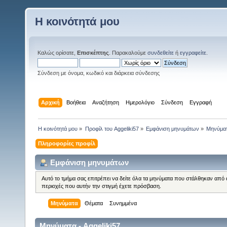
Η κοινότητά μου
Καλώς ορίσατε,
Επισκέπτης
. Παρακαλούμε
συνδεθείτε
ή
εγγραφείτε
.
Σύνδεση με όνομα, κωδικό και διάρκεια σύνδεσης
Αρχική
Βοήθεια
Αναζήτηση
Ημερολόγιο
Σύνδεση
Εγγραφή
Η κοινότητά μου
»
Προφίλ του Aggeliki57
»
Εμφάνιση μηνυμάτων
»
Μηνύμα
Πληροφορίες προφίλ
Εμφάνιση μηνυμάτων
Αυτό το τμήμα σας επιτρέπει να δείτε όλα τα μηνύματα που στάλθηκαν από 
περιοχές που αυτήν την στιγμή έχετε πρόσβαση.
Μηνύματα
Θέματα
Συνημμένα
Μηνύματα - Aggeliki57