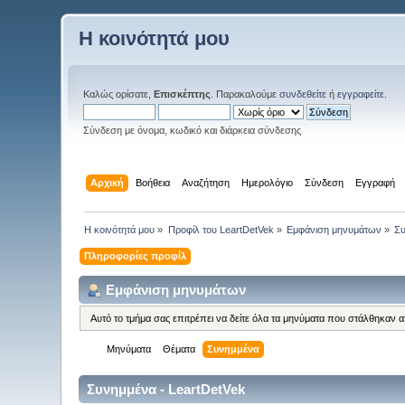
Η κοινότητά μου
Καλώς ορίσατε,
Επισκέπτης
. Παρακαλούμε
συνδεθείτε
ή
εγγραφείτε
.
Σύνδεση με όνομα, κωδικό και διάρκεια σύνδεσης
Αρχική
Βοήθεια
Αναζήτηση
Ημερολόγιο
Σύνδεση
Εγγραφή
Η κοινότητά μου
»
Προφίλ του LeartDetVek
»
Εμφάνιση μηνυμάτων
»
Σ
Πληροφορίες προφίλ
Εμφάνιση μηνυμάτων
Αυτό το τμήμα σας επιτρέπει να δείτε όλα τα μηνύματα που στάλθηκαν 
Μηνύματα
Θέματα
Συνημμένα
Συνημμένα - LeartDetVek