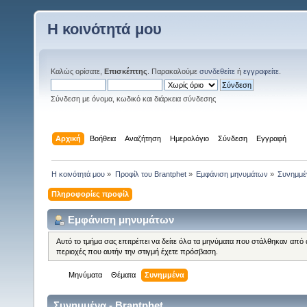
Η κοινότητά μου
Καλώς ορίσατε,
Επισκέπτης
. Παρακαλούμε
συνδεθείτε
ή
εγγραφείτε
.
Σύνδεση με όνομα, κωδικό και διάρκεια σύνδεσης
Αρχική
Βοήθεια
Αναζήτηση
Ημερολόγιο
Σύνδεση
Εγγραφή
Η κοινότητά μου
»
Προφίλ του Brantphet
»
Εμφάνιση μηνυμάτων
»
Συνημμέ
Πληροφορίες προφίλ
Εμφάνιση μηνυμάτων
Αυτό το τμήμα σας επιτρέπει να δείτε όλα τα μηνύματα που στάλθηκαν από 
περιοχές που αυτήν την στιγμή έχετε πρόσβαση.
Μηνύματα
Θέματα
Συνημμένα
Συνημμένα - Brantphet