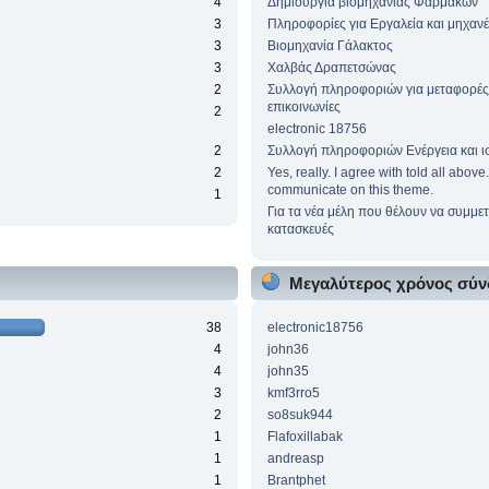
4
Δημιουργία βιομηχανίας Φαρμάκων
3
Πληροφορίες για Εργαλεία και μηχαν
3
Βιομηχανία Γάλακτος
3
Χαλβάς Δραπετσώνας
2
Συλλογή πληροφοριών για μεταφορές
επικοινωνίες
2
electronic 18756
2
Συλλογή πληροφοριών Ενέργεια και ι
2
Yes, really. I agree with told all abov
communicate on this theme.
1
Για τα νέα μέλη που θέλουν να συμμετ
κατασκευές
Μεγαλύτερος χρόνος σύν
38
electronic18756
4
john36
4
john35
3
kmf3rro5
2
so8suk944
1
Flafoxillabak
1
andreasp
1
Brantphet