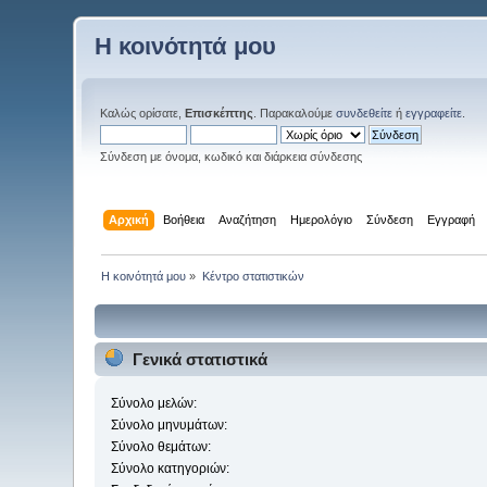
Η κοινότητά μου
Καλώς ορίσατε,
Επισκέπτης
. Παρακαλούμε
συνδεθείτε
ή
εγγραφείτε
.
Σύνδεση με όνομα, κωδικό και διάρκεια σύνδεσης
Αρχική
Βοήθεια
Αναζήτηση
Ημερολόγιο
Σύνδεση
Εγγραφή
Η κοινότητά μου
»
Κέντρο στατιστικών
Γενικά στατιστικά
Σύνολο μελών:
Σύνολο μηνυμάτων:
Σύνολο θεμάτων:
Σύνολο κατηγοριών: