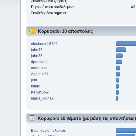
Συνδεδεμένοι χρήστες:
Περισσότεροι συνδεδεμένοι:
42
Συνδεδεμένοι σήμερα:
Κορυφαίοι 10 αποστολείς
electronic18756
john36
john35
dpouliadis
andreasp
Aggeliki57
jefri
totaki
KelvinBow
maria_koinaki
Κορυφαία 10 θέματα (με βάση τις απαντήσεις
Βιομηχανία Γάλακτος