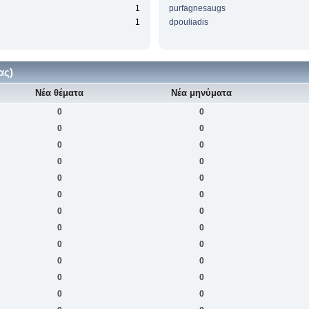
1
purfagnesaugs
1
dpouliadis
ας)
Νέα θέματα
Νέα μηνύματα
0
0
0
0
0
0
0
0
0
0
0
0
0
0
0
0
0
0
0
0
0
0
0
0