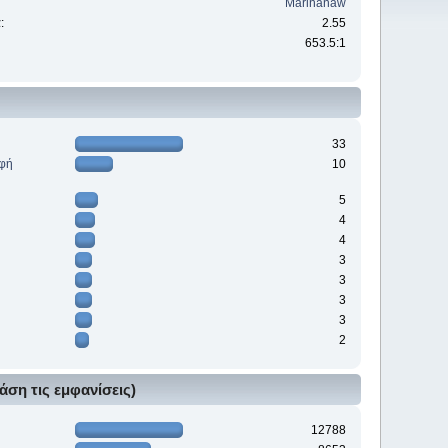
Marinanaw
:
2.55
653.5:1
33
ρφή
10
5
4
4
3
3
3
3
2
άση τις εμφανίσεις)
12788