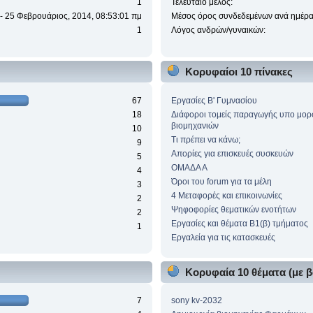
1
Τελευταίο μέλος:
 - 25 Φεβρουάριος, 2014, 08:53:01 πμ
Μέσος όρος συνδεδεμένων ανά ημέρα
1
Λόγος ανδρών/γυναικών:
Κορυφαίοι 10 πίνακες
67
Eργασίες Β' Γυμνασίου
18
Διάφοροι τομείς παραγωγής υπο μο
βιομηχανιών
10
Τι πρέπει να κάνω;
9
Απορίες για επισκευές συσκευών
5
ΟΜΑΔΑ Α
4
Όροι του forum για τα μέλη
3
4 Μεταφορές και επικοινωνίες
2
Ψηφοφορίες θεματικών ενοτήτων
2
Εργασίες και θέματα Β1(β) τμήματος
1
Εργαλεία για τις κατασκευές
)
Κορυφαία 10 θέματα (με β
7
sony kv-2032