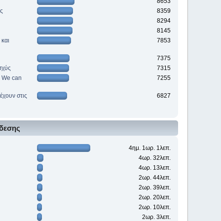
8653
ές
8359
8294
8145
 και
7853
7375
σχύς
7315
e. We can
7255
έχουν στις
6827
δεσης
4ημ. 1ωρ. 1λεπ.
4ωρ. 32λεπ.
4ωρ. 13λεπ.
2ωρ. 44λεπ.
2ωρ. 39λεπ.
2ωρ. 20λεπ.
2ωρ. 10λεπ.
2ωρ. 3λεπ.