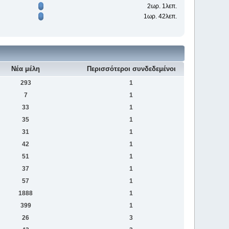
2ωρ. 1λεπ.
1ωρ. 42λεπ.
Νέα μέλη
Περισσότεροι συνδεδεμένοι
293
1
7
1
33
1
35
1
31
1
42
1
51
1
37
1
57
1
1888
1
399
1
26
3