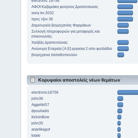
electronic 18756
ΑΦΟΙ Καζαμιάκη φούρνος Δραπετσωνας
sony kv-2032
προς τζον 36
Δημιουργία βιομηχανίας Φαρμάκων
Συλλογή πληροφοριών για μεταφορές και
επικοινωνίες
Χαλβάς Δραπετσώνας
Ανώνυμη Εταιρεία [ Α.Ε] εργασια 2 απο φυλλάδιο
βιομηχανια παπαδοπουλου
Κορυφαίοι αποστολείς νέων θεμάτων
electronic18756
john36
Aggeliki57
dpouliadis
KelvinBow
john35
anjelikaguf
totaki