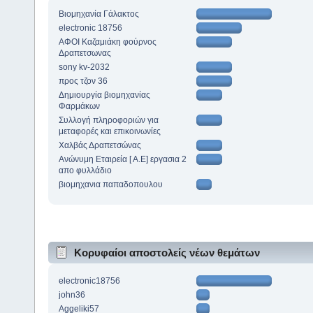
Βιομηχανία Γάλακτος
electronic 18756
ΑΦΟΙ Καζαμιάκη φούρνος
Δραπετσωνας
sony kv-2032
προς τζον 36
Δημιουργία βιομηχανίας
Φαρμάκων
Συλλογή πληροφοριών για
μεταφορές και επικοινωνίες
Χαλβάς Δραπετσώνας
Ανώνυμη Εταιρεία [ Α.Ε] εργασια 2
απο φυλλάδιο
βιομηχανια παπαδοπουλου
Κορυφαίοι αποστολείς νέων θεμάτων
electronic18756
john36
Aggeliki57