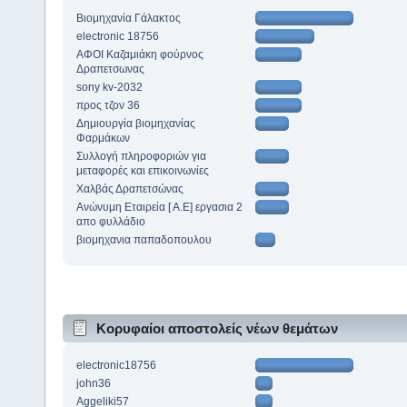
Βιομηχανία Γάλακτος
electronic 18756
ΑΦΟΙ Καζαμιάκη φούρνος
Δραπετσωνας
sony kv-2032
προς τζον 36
Δημιουργία βιομηχανίας
Φαρμάκων
Συλλογή πληροφοριών για
μεταφορές και επικοινωνίες
Χαλβάς Δραπετσώνας
Ανώνυμη Εταιρεία [ Α.Ε] εργασια 2
απο φυλλάδιο
βιομηχανια παπαδοπουλου
Κορυφαίοι αποστολείς νέων θεμάτων
electronic18756
john36
Aggeliki57