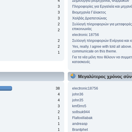
4
Δημιουργία βιομηχανίας Φαρμάκων
3
Πληροφορίες για Εργαλεία και μηχαν
3
Βιομηχανία Γάλακτος
3
Χαλβάς Δραπετσώνας
2
Συλλογή πληροφοριών για μεταφορές
επικοινωνίες
2
electronic 18756
2
Συλλογή πληροφοριών Ενέργεια και ι
2
Yes, really. I agree with told all abov
communicate on this theme.
1
Για τα νέα μέλη που θέλουν να συμμετ
κατασκευές
Μεγαλύτερος χρόνος σύν
38
electronic18756
4
john36
4
john35
3
kmf3rro5
2
so8suk944
1
Flafoxillabak
1
andreasp
1
Brantphet