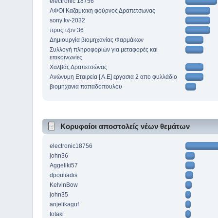
electronic 18756
ΑΦΟΙ Καζαμιάκη φούρνος Δραπετσωνας
sony kv-2032
προς τζον 36
Δημιουργία βιομηχανίας Φαρμάκων
Συλλογή πληροφοριών για μεταφορές και
επικοινωνίες
Χαλβάς Δραπετσώνας
Ανώνυμη Εταιρεία [ Α.Ε] εργασια 2 απο φυλλάδιο
βιομηχανια παπαδοπουλου
Κορυφαίοι αποστολείς νέων θεμάτων
electronic18756
john36
Aggeliki57
dpouliadis
KelvinBow
john35
anjelikaguf
totaki