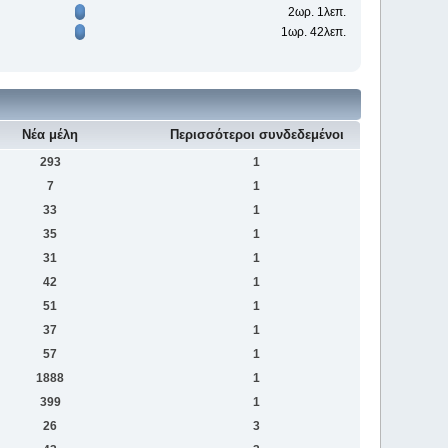
2ωρ. 1λεπ.
1ωρ. 42λεπ.
Νέα μέλη
Περισσότεροι συνδεδεμένοι
293
1
7
1
33
1
35
1
31
1
42
1
51
1
37
1
57
1
1888
1
399
1
26
3