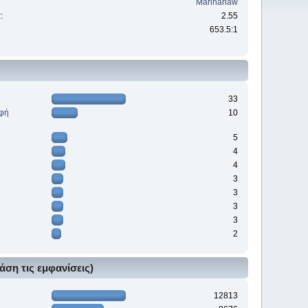
Marinanaw
:
2.55
653.5:1
33
ρφή
10
5
4
4
3
3
3
3
2
άση τις εμφανίσεις)
12813