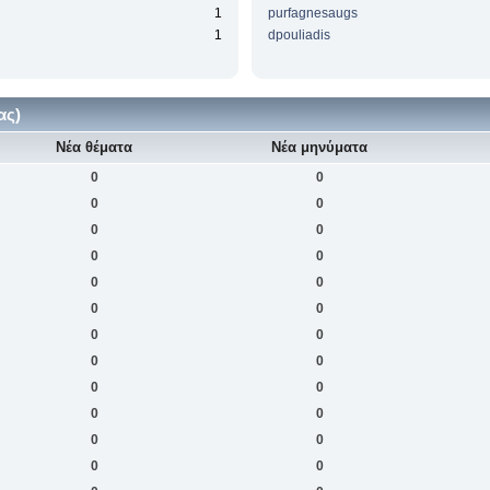
1
purfagnesaugs
1
dpouliadis
ας)
Νέα θέματα
Νέα μηνύματα
0
0
0
0
0
0
0
0
0
0
0
0
0
0
0
0
0
0
0
0
0
0
0
0