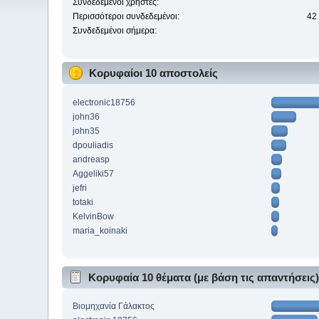
Συνδεδεμένοι χρήστες:
Περισσότεροι συνδεδεμένοι:
42
Συνδεδεμένοι σήμερα:
Κορυφαίοι 10 αποστολείς
electronic18756
john36
john35
dpouliadis
andreasp
Aggeliki57
jefri
totaki
KelvinBow
maria_koinaki
Κορυφαία 10 θέματα (με βάση τις απαντήσεις
Βιομηχανία Γάλακτος