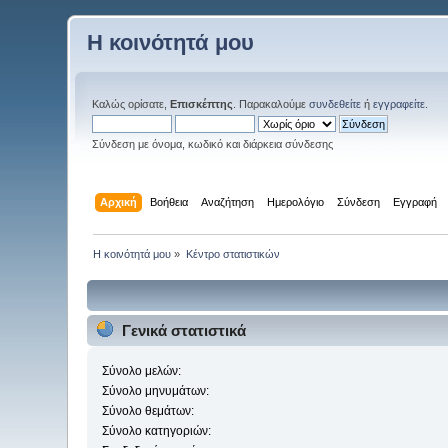
Η κοινότητά μου
Καλώς ορίσατε,
Επισκέπτης
. Παρακαλούμε
συνδεθείτε
ή
εγγραφείτε
.
Σύνδεση με όνομα, κωδικό και διάρκεια σύνδεσης
Αρχική
Βοήθεια
Αναζήτηση
Ημερολόγιο
Σύνδεση
Εγγραφή
Η κοινότητά μου
»
Κέντρο στατιστικών
Γενικά στατιστικά
Σύνολο μελών:
Σύνολο μηνυμάτων:
Σύνολο θεμάτων:
Σύνολο κατηγοριών: