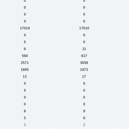
0
0
0
0
0
0
0
0
17010
17010
0
0
0
0
6
11
560
617
3571
3658
1895
1973
13
17
0
0
0
0
0
0
0
0
8
9
5
8
1
2