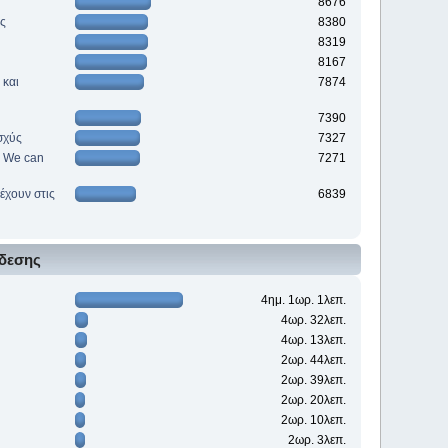
8676
ές
8380
8319
8167
 και
7874
7390
σχύς
7327
e. We can
7271
έχουν στις
6839
δεσης
4ημ. 1ωρ. 1λεπ.
4ωρ. 32λεπ.
4ωρ. 13λεπ.
2ωρ. 44λεπ.
2ωρ. 39λεπ.
2ωρ. 20λεπ.
2ωρ. 10λεπ.
2ωρ. 3λεπ.