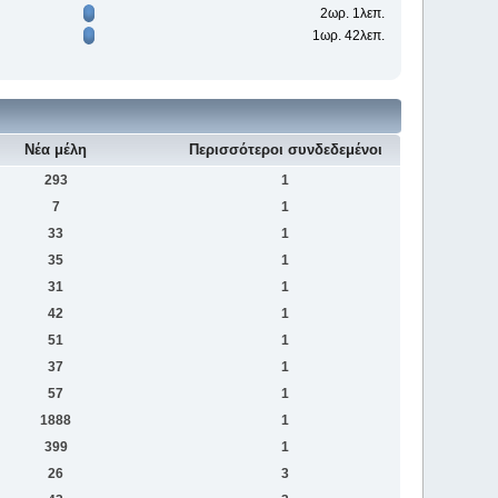
2ωρ. 1λεπ.
1ωρ. 42λεπ.
Νέα μέλη
Περισσότεροι συνδεδεμένοι
293
1
7
1
33
1
35
1
31
1
42
1
51
1
37
1
57
1
1888
1
399
1
26
3