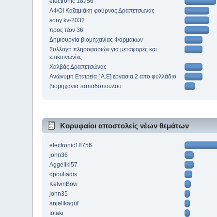
electronic 18756
ΑΦΟΙ Καζαμιάκη φούρνος Δραπετσωνας
sony kv-2032
προς τζον 36
Δημιουργία βιομηχανίας Φαρμάκων
Συλλογή πληροφοριών για μεταφορές και
επικοινωνίες
Χαλβάς Δραπετσώνας
Ανώνυμη Εταιρεία [ Α.Ε] εργασια 2 απο φυλλάδιο
βιομηχανια παπαδοπουλου
Κορυφαίοι αποστολείς νέων θεμάτων
electronic18756
john36
Aggeliki57
dpouliadis
KelvinBow
john35
anjelikaguf
totaki