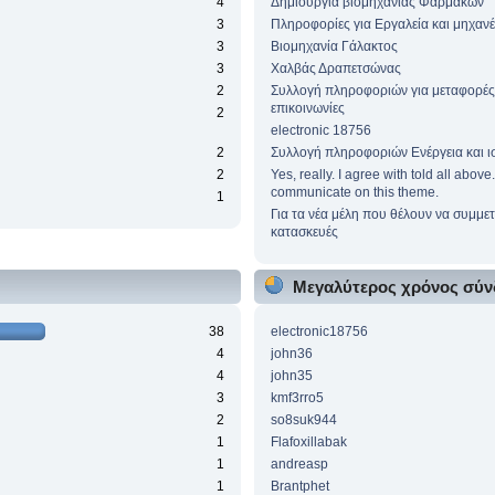
4
Δημιουργία βιομηχανίας Φαρμάκων
3
Πληροφορίες για Εργαλεία και μηχαν
3
Βιομηχανία Γάλακτος
3
Χαλβάς Δραπετσώνας
2
Συλλογή πληροφοριών για μεταφορές
επικοινωνίες
2
electronic 18756
2
Συλλογή πληροφοριών Ενέργεια και ι
2
Yes, really. I agree with told all abov
communicate on this theme.
1
Για τα νέα μέλη που θέλουν να συμμετ
κατασκευές
Μεγαλύτερος χρόνος σύν
38
electronic18756
4
john36
4
john35
3
kmf3rro5
2
so8suk944
1
Flafoxillabak
1
andreasp
1
Brantphet