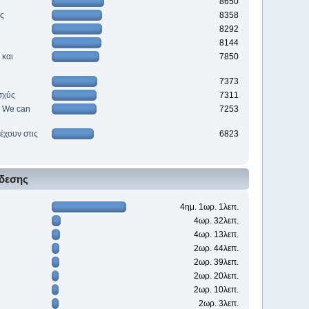
8650
ές
8358
8292
8144
 και
7850
7373
σχύς
7311
e. We can
7253
έχουν στις
6823
δεσης
4ημ. 1ωρ. 1λεπ.
4ωρ. 32λεπ.
4ωρ. 13λεπ.
2ωρ. 44λεπ.
2ωρ. 39λεπ.
2ωρ. 20λεπ.
2ωρ. 10λεπ.
2ωρ. 3λεπ.