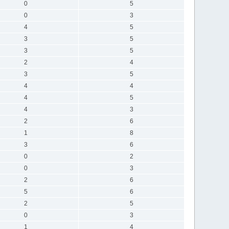
0
5
0
3
4
5
3
5
3
5
2
4
3
5
4
4
4
5
4
3
2
6
1
8
3
6
0
2
0
3
2
6
5
6
2
5
0
3
1
4