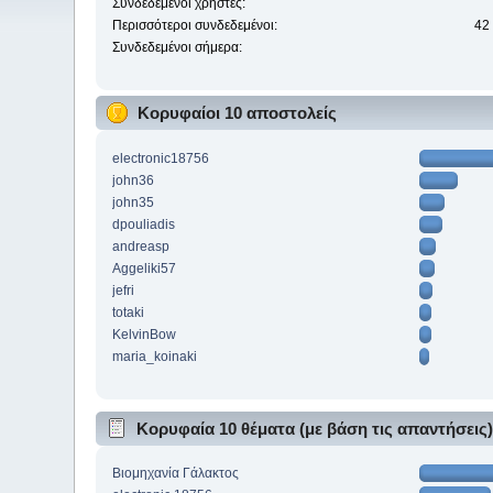
Συνδεδεμένοι χρήστες:
Περισσότεροι συνδεδεμένοι:
42
Συνδεδεμένοι σήμερα:
Κορυφαίοι 10 αποστολείς
electronic18756
john36
john35
dpouliadis
andreasp
Aggeliki57
jefri
totaki
KelvinBow
maria_koinaki
Κορυφαία 10 θέματα (με βάση τις απαντήσεις
Βιομηχανία Γάλακτος