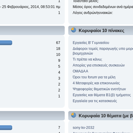
1
Τελευταίο μέλος:
 - 25 Φεβρουάριος, 2014, 08:53:01 πμ
Μέσος όρος συνδεδεμένων ανά ημέρα
1
Λόγος ανδρών/γυναικών:
Κορυφαίοι 10 πίνακες
67
Eργασίες Β' Γυμνασίου
18
Διάφοροι τομείς παραγωγής υπο μο
βιομηχανιών
10
Τι πρέπει να κάνω;
9
Απορίες για επισκευές συσκευών
5
ΟΜΑΔΑ Α
4
Όροι του forum για τα μέλη
3
4 Μεταφορές και επικοινωνίες
2
Ψηφοφορίες θεματικών ενοτήτων
2
Εργασίες και θέματα Β1(β) τμήματος
1
Εργαλεία για τις κατασκευές
)
Κορυφαία 10 θέματα (με β
7
sony kv-2032