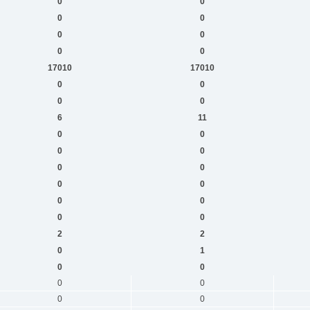
0
0
0
0
0
0
0
0
17010
17010
0
0
0
0
6
11
0
0
0
0
0
0
0
0
0
0
0
0
2
2
0
1
0
0
0
0
0
0