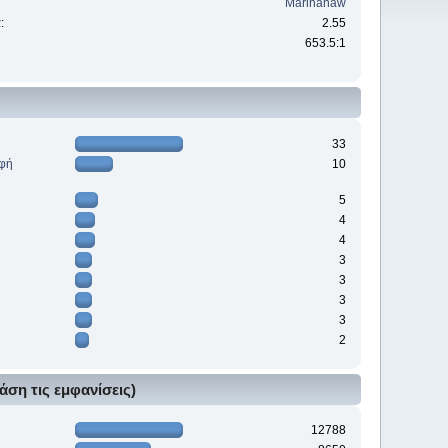
Marinanaw
:
2.55
653.5:1
33
ρφή
10
5
4
4
3
3
3
3
2
άση τις εμφανίσεις)
12788