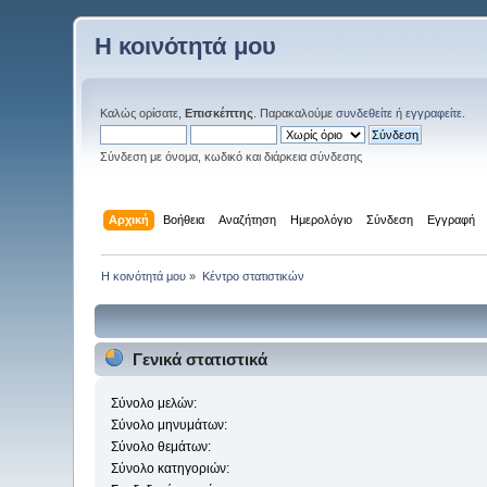
Η κοινότητά μου
Καλώς ορίσατε,
Επισκέπτης
. Παρακαλούμε
συνδεθείτε
ή
εγγραφείτε
.
Σύνδεση με όνομα, κωδικό και διάρκεια σύνδεσης
Αρχική
Βοήθεια
Αναζήτηση
Ημερολόγιο
Σύνδεση
Εγγραφή
Η κοινότητά μου
»
Κέντρο στατιστικών
Γενικά στατιστικά
Σύνολο μελών:
Σύνολο μηνυμάτων:
Σύνολο θεμάτων:
Σύνολο κατηγοριών: