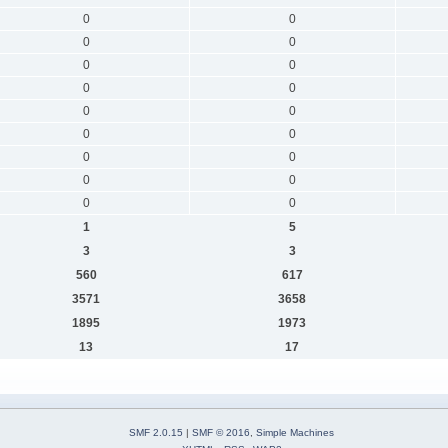
0
0
0
0
0
0
0
0
0
0
0
0
0
0
0
0
0
0
1
5
3
3
560
617
3571
3658
1895
1973
13
17
SMF 2.0.15
|
SMF © 2016
,
Simple Machines