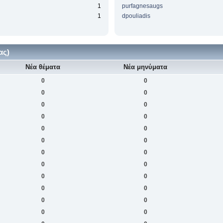
1
purfagnesaugs
1
dpouliadis
ας)
Νέα θέματα
Νέα μηνύματα
0
0
0
0
0
0
0
0
0
0
0
0
0
0
0
0
0
0
0
0
0
0
0
0