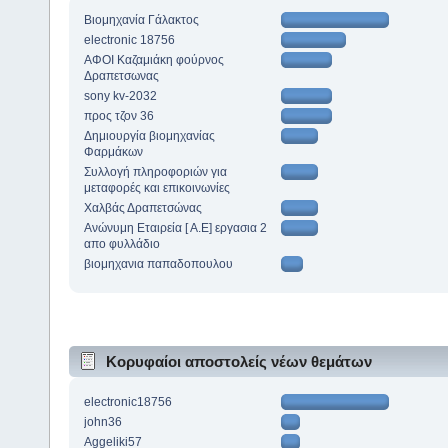
Βιομηχανία Γάλακτος
electronic 18756
ΑΦΟΙ Καζαμιάκη φούρνος
Δραπετσωνας
sony kv-2032
προς τζον 36
Δημιουργία βιομηχανίας
Φαρμάκων
Συλλογή πληροφοριών για
μεταφορές και επικοινωνίες
Χαλβάς Δραπετσώνας
Ανώνυμη Εταιρεία [ Α.Ε] εργασια 2
απο φυλλάδιο
βιομηχανια παπαδοπουλου
Κορυφαίοι αποστολείς νέων θεμάτων
electronic18756
john36
Aggeliki57