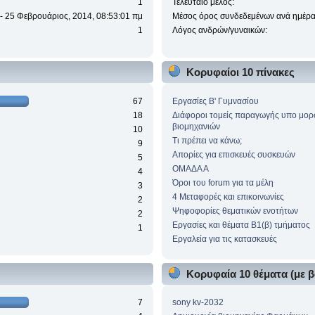
1
Τελευταίο μέλος:
 - 25 Φεβρουάριος, 2014, 08:53:01 πμ
Μέσος όρος συνδεδεμένων ανά ημέρα
1
Λόγος ανδρών/γυναικών:
Κορυφαίοι 10 πίνακες
67
Eργασίες Β' Γυμνασίου
18
Διάφοροι τομείς παραγωγής υπο μο
βιομηχανιών
10
Τι πρέπει να κάνω;
9
Απορίες για επισκευές συσκευών
5
ΟΜΑΔΑ Α
4
Όροι του forum για τα μέλη
3
4 Μεταφορές και επικοινωνίες
2
Ψηφοφορίες θεματικών ενοτήτων
2
Εργασίες και θέματα Β1(β) τμήματος
1
Εργαλεία για τις κατασκευές
)
Κορυφαία 10 θέματα (με β
7
sony kv-2032