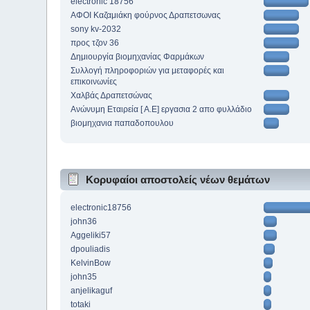
electronic 18756
ΑΦΟΙ Καζαμιάκη φούρνος Δραπετσωνας
sony kv-2032
προς τζον 36
Δημιουργία βιομηχανίας Φαρμάκων
Συλλογή πληροφοριών για μεταφορές και
επικοινωνίες
Χαλβάς Δραπετσώνας
Ανώνυμη Εταιρεία [ Α.Ε] εργασια 2 απο φυλλάδιο
βιομηχανια παπαδοπουλου
Κορυφαίοι αποστολείς νέων θεμάτων
electronic18756
john36
Aggeliki57
dpouliadis
KelvinBow
john35
anjelikaguf
totaki