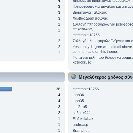
4
Δημιουργία βιομηχανίας Φαρμάκων
3
Πληροφορίες για Εργαλεία και μηχαν
3
Βιομηχανία Γάλακτος
3
Χαλβάς Δραπετσώνας
2
Συλλογή πληροφοριών για μεταφορές
επικοινωνίες
2
electronic 18756
2
Συλλογή πληροφοριών Ενέργεια και ι
2
Yes, really. I agree with told all abov
communicate on this theme.
1
Για τα νέα μέλη που θέλουν να συμμετ
κατασκευές
Μεγαλύτερος χρόνος σύν
38
electronic18756
4
john36
4
john35
3
kmf3rro5
2
so8suk944
1
Flafoxillabak
1
andreasp
1
Brantphet