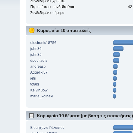
Συνδεδεμένοι χρήστες:
Περισσότεροι συνδεδεμένοι:
42
Συνδεδεμένοι σήμερα:
Κορυφαίοι 10 αποστολείς
electronic18756
john36
john35
dpouliadis
andreasp
Aggeliki57
jefri
totaki
KelvinBow
maria_koinaki
Κορυφαία 10 θέματα (με βάση τις απαντήσεις
Βιομηχανία Γάλακτος