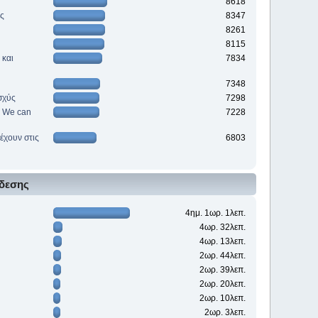
8618
ές
8347
8261
8115
 και
7834
7348
σχύς
7298
e. We can
7228
έχουν στις
6803
δεσης
4ημ. 1ωρ. 1λεπ.
4ωρ. 32λεπ.
4ωρ. 13λεπ.
2ωρ. 44λεπ.
2ωρ. 39λεπ.
2ωρ. 20λεπ.
2ωρ. 10λεπ.
2ωρ. 3λεπ.