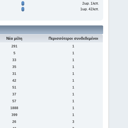
2ωρ. 1λεπ.
1ωρ. 42λεπ.
Νέα μέλη
Περισσότεροι συνδεδεμένοι
291
1
5
1
33
1
35
1
31
1
42
1
51
1
37
1
57
1
1888
1
399
1
26
3