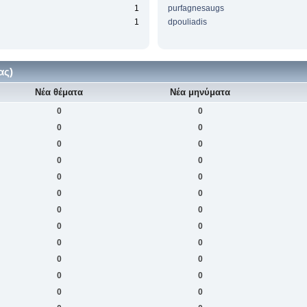
1
purfagnesaugs
1
dpouliadis
ας)
Νέα θέματα
Νέα μηνύματα
0
0
0
0
0
0
0
0
0
0
0
0
0
0
0
0
0
0
0
0
0
0
0
0