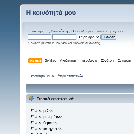
Η κοινότητά μου
Καλώς ορίσατε,
Επισκέπτης
. Παρακαλούμε
συνδεθείτε
ή
εγγραφείτε
.
Σύνδεση με όνομα, κωδικό και διάρκεια σύνδεσης
Αρχική
Βοήθεια
Αναζήτηση
Ημερολόγιο
Σύνδεση
Εγγραφή
Η κοινότητά μου
»
Κέντρο στατιστικών
Γενικά στατιστικά
Σύνολο μελών:
Σύνολο μηνυμάτων:
Σύνολο θεμάτων:
Σύνολο κατηγοριών: