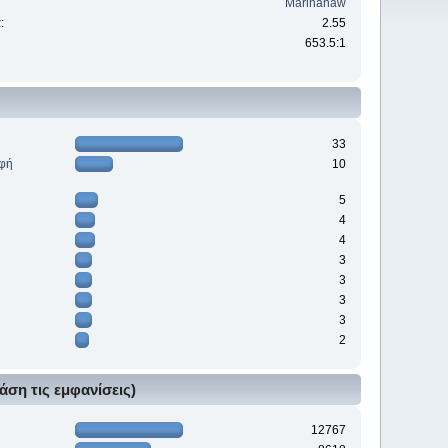
Marinanaw
:
2.55
653.5:1
33
ρφή
10
5
4
4
3
3
3
3
2
άση τις εμφανίσεις)
12767