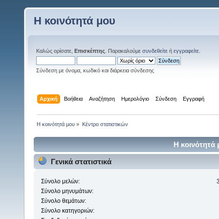
Η κοινότητά μου
Καλώς ορίσατε,
Επισκέπτης
. Παρακαλούμε
συνδεθείτε
ή
εγγραφείτε
.
Σύνδεση με όνομα, κωδικό και διάρκεια σύνδεσης
Αρχική
Βοήθεια
Αναζήτηση
Ημερολόγιο
Σύνδεση
Εγγραφή
Η κοινότητά μου
»
Κέντρο στατιστικών
Η κοινότητά 
Γενικά στατιστικά
Σύνολο μελών:
Σύνολο μηνυμάτων:
Σύνολο θεμάτων:
Σύνολο κατηγοριών: