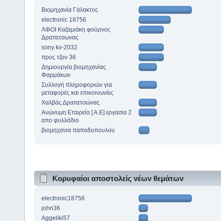
Βιομηχανία Γάλακτος
electronic 18756
ΑΦΟΙ Καζαμιάκη φούρνος
Δραπετσωνας
sony kv-2032
προς τζον 36
Δημιουργία βιομηχανίας
Φαρμάκων
Συλλογή πληροφοριών για
μεταφορές και επικοινωνίες
Χαλβάς Δραπετσώνας
Ανώνυμη Εταιρεία [ Α.Ε] εργασια 2
απο φυλλάδιο
βιομηχανια παπαδοπουλου
Κορυφαίοι αποστολείς νέων θεμάτων
electronic18756
john36
Aggeliki57