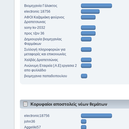
Βιομηχανία Γάλακτος
electronic 18756
ΑΦΟΙ Καζαμιάκη φούρνος
Δραπετσωνας
sony kv-2032
προς τζον 36
Δημιουργία βιομηχανίας
Φαρμάκων
Συλλογή πληροφοριών για
μεταφορές και επικοινωνίες
Χαλβάς Δραπετσώνας
Ανώνυμη Εταιρεία [ Α.Ε] εργασια 2
απο φυλλάδιο
βιομηχανια παπαδοπουλου
Κορυφαίοι αποστολείς νέων θεμάτων
electronic18756
john36
Aggeliki57