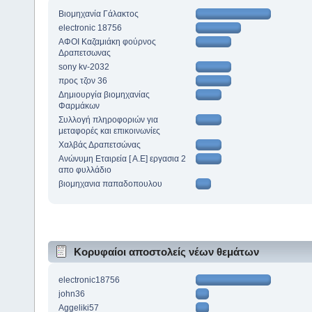
Βιομηχανία Γάλακτος
electronic 18756
ΑΦΟΙ Καζαμιάκη φούρνος
Δραπετσωνας
sony kv-2032
προς τζον 36
Δημιουργία βιομηχανίας
Φαρμάκων
Συλλογή πληροφοριών για
μεταφορές και επικοινωνίες
Χαλβάς Δραπετσώνας
Ανώνυμη Εταιρεία [ Α.Ε] εργασια 2
απο φυλλάδιο
βιομηχανια παπαδοπουλου
Κορυφαίοι αποστολείς νέων θεμάτων
electronic18756
john36
Aggeliki57