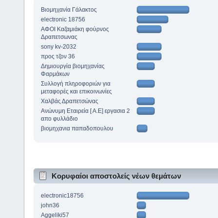
Βιομηχανία Γάλακτος
electronic 18756
ΑΦΟΙ Καζαμιάκη φούρνος
Δραπετσωνας
sony kv-2032
προς τζον 36
Δημιουργία βιομηχανίας
Φαρμάκων
Συλλογή πληροφοριών για
μεταφορές και επικοινωνίες
Χαλβάς Δραπετσώνας
Ανώνυμη Εταιρεία [ Α.Ε] εργασια 2
απο φυλλάδιο
βιομηχανια παπαδοπουλου
Κορυφαίοι αποστολείς νέων θεμάτων
electronic18756
john36
Aggeliki57