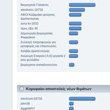
Βιομηχανία Γάλακτος
electronic 18756
ΑΦΟΙ Καζαμιάκη φούρνος
Δραπετσωνας
sony kv-2032
προς τζον 36
Δημιουργία βιομηχανίας
Φαρμάκων
Συλλογή πληροφοριών για
μεταφορές και επικοινωνίες
Χαλβάς Δραπετσώνας
Ανώνυμη Εταιρεία [ Α.Ε] εργασια 2
απο φυλλάδιο
βιομηχανια παπαδοπουλου
Κορυφαίοι αποστολείς νέων θεμάτων
electronic18756
john36
Aggeliki57