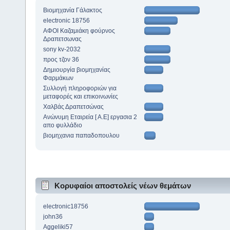
Βιομηχανία Γάλακτος
electronic 18756
ΑΦΟΙ Καζαμιάκη φούρνος
Δραπετσωνας
sony kv-2032
προς τζον 36
Δημιουργία βιομηχανίας
Φαρμάκων
Συλλογή πληροφοριών για
μεταφορές και επικοινωνίες
Χαλβάς Δραπετσώνας
Ανώνυμη Εταιρεία [ Α.Ε] εργασια 2
απο φυλλάδιο
βιομηχανια παπαδοπουλου
Κορυφαίοι αποστολείς νέων θεμάτων
electronic18756
john36
Aggeliki57