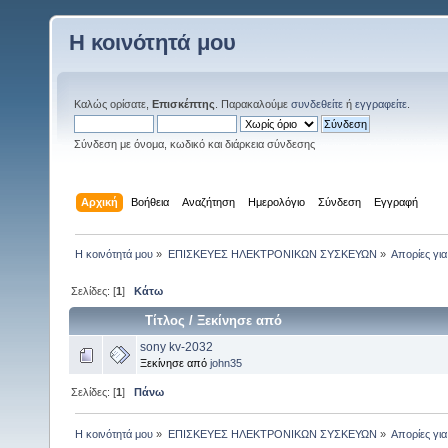
Η κοινότητά μου
Καλώς ορίσατε,
Επισκέπτης
. Παρακαλούμε
συνδεθείτε
ή
εγγραφείτε
.
Σύνδεση με όνομα, κωδικό και διάρκεια σύνδεσης
Αρχική
Βοήθεια
Αναζήτηση
Ημερολόγιο
Σύνδεση
Εγγραφή
Η κοινότητά μου
»
ΕΠΙΣΚΕΥΕΣ ΗΛΕΚΤΡΟΝΙΚΩΝ ΣΥΣΚΕΥΩΝ
»
Απορίες γι
Σελίδες: [
1
]
Κάτω
Τίτλος
/
Ξεκίνησε από
sony kv-2032
Ξεκίνησε από
john35
Σελίδες: [
1
]
Πάνω
Η κοινότητά μου
»
ΕΠΙΣΚΕΥΕΣ ΗΛΕΚΤΡΟΝΙΚΩΝ ΣΥΣΚΕΥΩΝ
»
Απορίες γι