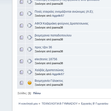
Ξεκίνησε από joanna38
Ποιές εταιρείες ονομάζονται ανώνυμες (Α.Ε);
Ξεκίνησε από
Aggeliki57
ΑΦΟΙ Καζαμιάκη φούρνος Δραπετσωνας
Ξεκίνησε από joanna38
βιομηχανια παπαδοπουλου
Ξεκίνησε από joanna38
προς τζον 36
Ξεκίνησε από joanna38
electronic 18756
Ξεκίνησε από joanna38
Χαλβάς Δραπετσώνας
Ξεκίνησε από
Aggeliki57
Βιομηχανία Γάλακτος
Ξεκίνησε από joanna38
Σελίδες: [
1
]
Πάνω
Η κοινότητά μου
»
ΤΕΧΝΟΛΟΓΙΑ Β ΓΥΜΝΑΣΙΟΥ
»
Eργασίες Β' Γυμνασίου