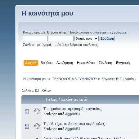
Η κοινότητά μου
Καλώς ορίσατε,
Επισκέπτης
. Παρακαλούμε
συνδεθείτε
ή
εγγραφείτε
.
Σύνδεση με όνομα, κωδικό και διάρκεια σύνδεσης
Αρχική
Βοήθεια
Αναζήτηση
Ημερολόγιο
Σύνδεση
Εγγραφή
Η κοινότητά μου
»
ΤΕΧΝΟΛΟΓΙΑ Β ΓΥΜΝΑΣΙΟΥ
»
Eργασίες Β' Γυμνασίου
Σελίδες: [
1
]
Κάτω
Τίτλος
/
Ξεκίνησε από
Τι σημαίνει καταμερισμός εργασίας;
Ξεκίνησε από
Aggeliki57
Τι ρόλο έχει το διοικητικό συμβούλιο;
Ξεκίνησε από
Aggeliki57
Ανώνυμη Εταιρεία [ Α.Ε] εργασια 2 απο φυλλάδιο