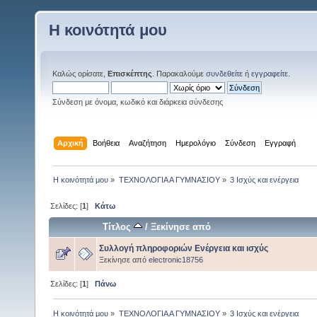
Η κοινότητά μου
Καλώς ορίσατε,
Επισκέπτης
. Παρακαλούμε
συνδεθείτε
ή
εγγραφείτε
.
Σύνδεση με όνομα, κωδικό και διάρκεια σύνδεσης
Αρχική
Βοήθεια
Αναζήτηση
Ημερολόγιο
Σύνδεση
Εγγραφή
Η κοινότητά μου
»
ΤΕΧΝΟΛΟΓΙΑ Α ΓΥΜΝΑΣΙΟΥ
»
3 Ισχύς και ενέργεια
Σελίδες: [
1
]
Κάτω
Τίτλος
/
Ξεκίνησε από
Συλλογή πληροφοριών Ενέργεια και ισχύς
Ξεκίνησε από
electronic18756
Σελίδες: [
1
]
Πάνω
Η κοινότητά μου
»
ΤΕΧΝΟΛΟΓΙΑ Α ΓΥΜΝΑΣΙΟΥ
»
3 Ισχύς και ενέργεια