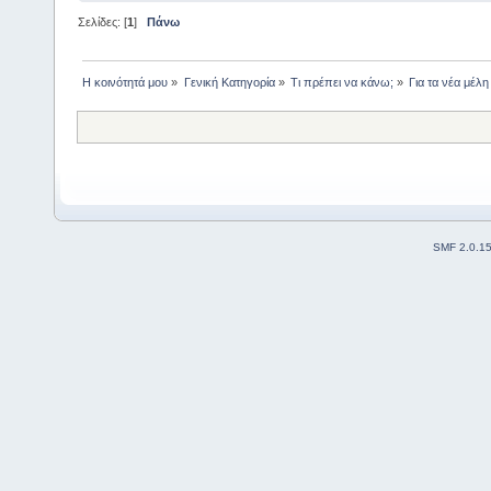
Σελίδες: [
1
]
Πάνω
Η κοινότητά μου
»
Γενική Κατηγορία
»
Τι πρέπει να κάνω;
»
Για τα νέα μέλ
SMF 2.0.1