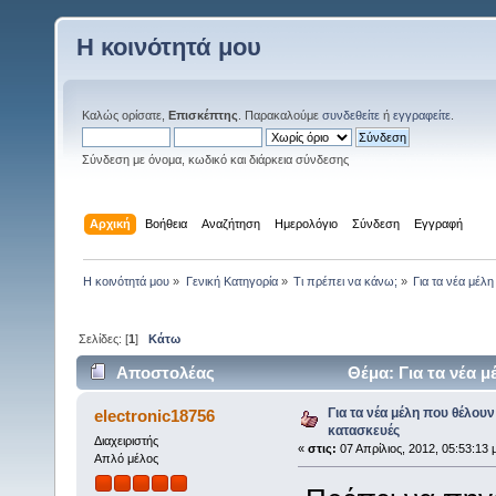
Η κοινότητά μου
Καλώς ορίσατε,
Επισκέπτης
. Παρακαλούμε
συνδεθείτε
ή
εγγραφείτε
.
Σύνδεση με όνομα, κωδικό και διάρκεια σύνδεσης
Αρχική
Βοήθεια
Αναζήτηση
Ημερολόγιο
Σύνδεση
Εγγραφή
Η κοινότητά μου
»
Γενική Κατηγορία
»
Τι πρέπει να κάνω;
»
Για τα νέα μέλ
Σελίδες: [
1
]
Κάτω
Αποστολέας
Θέμα: Για τα νέα 
6832 φορές)
Για τα νέα μέλη που θέλουν
electronic18756
κατασκευές
Διαχειριστής
«
στις:
07 Απρίλιος, 2012, 05:53:13 
Απλό μέλος