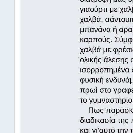
γιαούρτι με χαλ
χαλβά, σάντουι
μπανάνα ή αραβ
καρπούς. Σύμφω
χαλβά με φρέσ
ολικής άλεσης σ
ισορροπημένα δ
φυσική ενδυνάμ
πρωί στο γραφε
το γυμναστήριο
Πως παρασκευ
διαδικασία της
και γι'αυτό τη