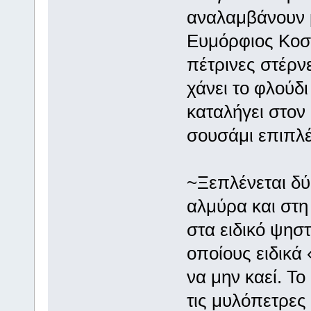
αναλαμβάνουν μ
Ευμόρφιος Κοσμ
πέτρινες στέρν
χάνει το φλούδι
καταλήγει στον
σουσάμι επιπλέε
~Ξεπλένεται δύο
αλμύρα και στη 
στα ειδικό ψησ
οποίους ειδικά
να μην καεί. Τ
τις μυλόπετρες 