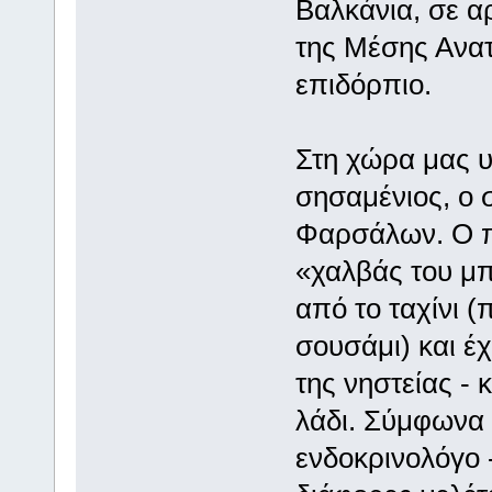
Βαλκάνια, σε α
της Μέσης Ανατ
επιδόρπιο.
Στη χώρα μας υ
σησαμένιος, ο σ
Φαρσάλων. Ο π
«χαλβάς του μ
από το ταχίνι 
σουσάμι) και έχ
της νηστείας - 
λάδι. Σύμφωνα 
ενδοκρινολόγο -