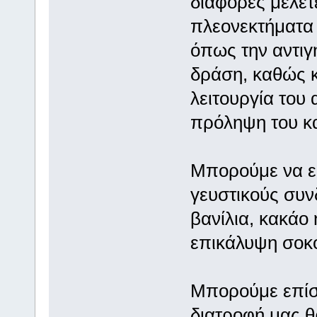
διάφορες μελέτ
πλεονεκτήματα 
όπως την αντιγ
δράση, καθώς κ
λειτουργία του
πρόληψη του κ
Μπορούμε να ε
γευστικούς συ
βανίλια, κακάο 
επικάλυψη σοκο
Μπορούμε επίσ
διατροφή μας θ