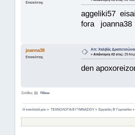
Επισκέπτης
aggeliki57 eis
fora joanna38
Απ: Χαλβάς Δραπετσώνα
joanna38
«
Απάντηση #2 στις:
29 Απρί
Επισκέπτης
den apoxoreizo
Σελίδες: [
1
]
Πάνω
Η κοινότητά μου
»
ΤΕΧΝΟΛΟΓΙΑ Β ΓΥΜΝΑΣΙΟΥ
»
Eργασίες Β' Γυμνασίου
»