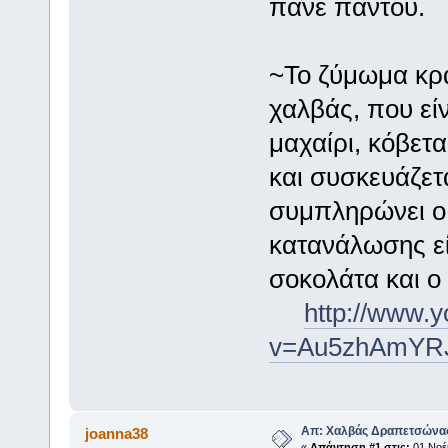
πάνε παντού.
~Το ζύμωμα κρα
χαλβάς, που εί
μαχαίρι, κόβετα
και συσκευάζετα
συμπληρώνει ο 
κατανάλωσης ε
σοκολάτα και ο
http://www.
v=Au5zhAmYRJ
Απ: Χαλβάς Δραπετσώνα
joanna38
«
Απάντηση #1 στις:
01 Νοέμ