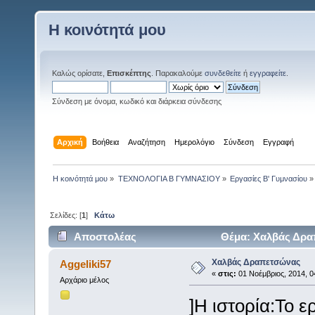
Η κοινότητά μου
Καλώς ορίσατε,
Επισκέπτης
. Παρακαλούμε
συνδεθείτε
ή
εγγραφείτε
.
Σύνδεση με όνομα, κωδικό και διάρκεια σύνδεσης
Αρχική
Βοήθεια
Αναζήτηση
Ημερολόγιο
Σύνδεση
Εγγραφή
Η κοινότητά μου
»
ΤΕΧΝΟΛΟΓΙΑ Β ΓΥΜΝΑΣΙΟΥ
»
Eργασίες Β' Γυμνασίου
»
Σελίδες: [
1
]
Κάτω
Αποστολέας
Θέμα: Χαλβάς Δρα
Χαλβάς Δραπετσώνας
Aggeliki57
«
στις:
01 Νοέμβριος, 2014, 0
Αρχάριο μέλος
]Η ιστορία:Το 