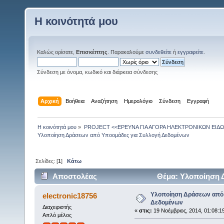
Η κοινότητά μου
Καλώς ορίσατε,
Επισκέπτης
. Παρακαλούμε
συνδεθείτε
ή
εγγραφείτε
.
Σύνδεση με όνομα, κωδικό και διάρκεια σύνδεσης
Αρχική
Βοήθεια
Αναζήτηση
Ημερολόγιο
Σύνδεση
Εγγραφή
Η κοινότητά μου
»
PROJECT <<ΕΡΕΥΝΑ ΓΙΑ ΑΓΟΡΑ ΗΛΕΚΤΡΟΝΙΚΩΝ ΕΙΔΩ
Υλοποίηση Δράσεων από Υποομάδες για Συλλογή Δεδομένων
Σελίδες: [
1
]
Κάτω
Αποστολέας
Θέμα: Υλοποίηση 
(Αναγνώστηκε 4199 φορές)
Υλοποίηση Δράσεων από 
electronic18756
Δεδομένων
Διαχειριστής
«
στις:
19 Νοέμβριος, 2014, 01:08:1
Απλό μέλος