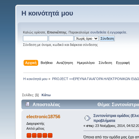
Η κοινότητά μου
Καλώς ορίσατε,
Επισκέπτης
. Παρακαλούμε
συνδεθείτε
ή
εγγραφείτε
.
Σύνδεση με όνομα, κωδικό και διάρκεια σύνδεσης
Αρχική
Βοήθεια
Αναζήτηση
Ημερολόγιο
Σύνδεση
Εγγραφή
Η κοινότητά μου
»
PROJECT <<ΕΡΕΥΝΑ ΓΙΑ ΑΓΟΡΑ ΗΛΕΚΤΡΟΝΙΚΩΝ ΕΙΔΩ
Σελίδες: [
1
]
Κάτω
Αποστολέας
Θέμα: Συντονίστρι
(Αναγνώστηκε 5169 φορές)
Συντονίστρια ομάδος (Ελι
electronic18756
προβλήματα
Διαχειριστής
«
στις:
23 Νοέμβριος, 2014, 04:52:20
Απλό μέλος
Όποια από την ομάδα μας έχει απο