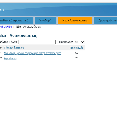
iko
παιδευτικό προσωπικό
Υποδομή
Νέα - Ανακοινώσεις
Δραστηριότητε
κή σελίδα
Νέα - Ανακοινώσεις
Νέα - Ανακοινώσεις
Φίλτρο Τίτλου
Προβολή #
#
Τίτλος άρθρου
Προβολές
1
Μουσική βραδιά "αφιέρωμα στην πανσέληνο"
57
2
Αιμοδοσία
73