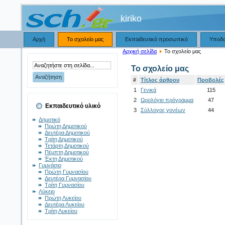
kiriko
Αρχή
Το σχολείο μας
Εκπαιδευτικό προσωπικό
Υποδ
Αρχική σελίδα
Το σχολείο μας
Το σχολείο μας
#
Τίτλος άρθρου
Προβολές
1
Γενικά
115
2
Ωρολόγιο πρόγραμμα
47
Εκπαιδευτικό υλικό
3
Σύλλογος γονέων
44
Δημοτικό
Πρώτη Δημοτικού
Δευτέρα Δημοτικού
Τρίτη Δημοτικού
Τετάρτη Δημοτικού
Πέμπτη Δημοτικού
Έκτη Δημοτικού
Γυμνάσιο
Πρώτη Γυμνασίου
Δευτέρα Γυμνασίου
Τρίτη Γυμνασίου
Λύκειο
Πρώτη Λυκείου
Δευτέρα Λυκείου
Τρίτη Λυκείου