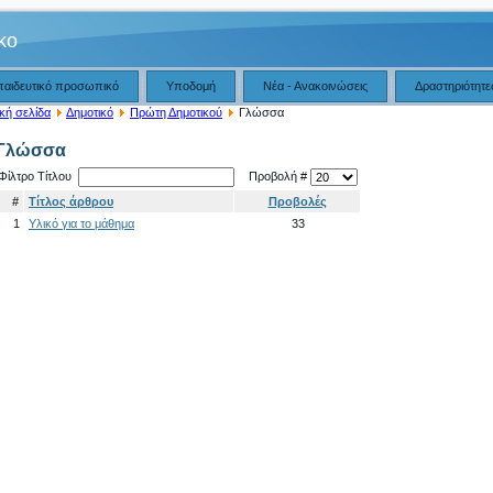
iko
παιδευτικό προσωπικό
Υποδομή
Νέα - Ανακοινώσεις
Δραστηριότητε
κή σελίδα
Δημοτικό
Πρώτη Δημοτικού
Γλώσσα
Γλώσσα
Φίλτρο Τίτλου
Προβολή #
#
Τίτλος άρθρου
Προβολές
1
Υλικό για το μάθημα
33