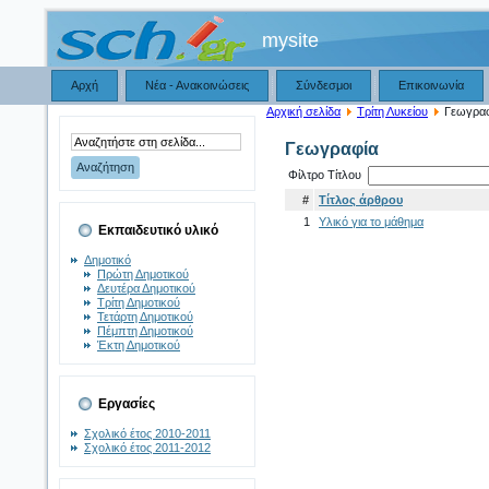
mysite
Αρχή
Νέα - Ανακοινώσεις
Σύνδεσμοι
Επικοινωνία
Αρχική σελίδα
Τρίτη Λυκείου
Γεωγραφ
Γεωγραφία
Φίλτρο Τίτλου
#
Τίτλος άρθρου
1
Υλικό για το μάθημα
Εκπαιδευτικό υλικό
Δημοτικό
Πρώτη Δημοτικού
Δευτέρα Δημοτικού
Τρίτη Δημοτικού
Τετάρτη Δημοτικού
Πέμπτη Δημοτικού
Έκτη Δημοτικού
Εργασίες
Σχολικό έτος 2010-2011
Σχολικό έτος 2011-2012