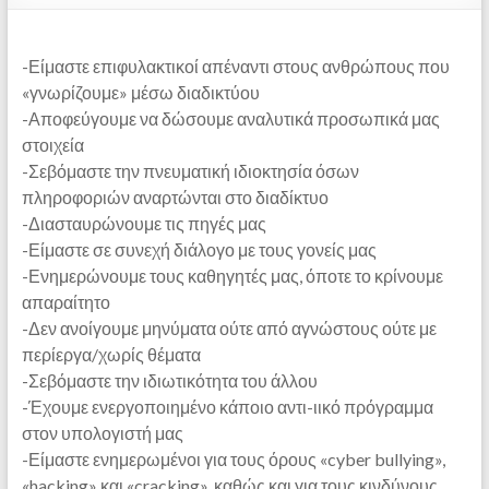
-Είμαστε επιφυλακτικοί απέναντι στους ανθρώπους που
«γνωρίζουμε» μέσω διαδικτύου
-Αποφεύγουμε να δώσουμε αναλυτικά προσωπικά μας
στοιχεία
-Σεβόμαστε την πνευματική ιδιοκτησία όσων
πληροφοριών αναρτώνται στο διαδίκτυο
-Διασταυρώνουμε τις πηγές μας
-Είμαστε σε συνεχή διάλογο με τους γονείς μας
-Ενημερώνουμε τους καθηγητές μας, όποτε το κρίνουμε
απαραίτητο
-Δεν ανοίγουμε μηνύματα ούτε από αγνώστους ούτε με
περίεργα/χωρίς θέματα
-Σεβόμαστε την ιδιωτικότητα του άλλου
-Έχουμε ενεργοποιημένο κάποιο αντι-ιικό πρόγραμμα
στον υπολογιστή μας
-Είμαστε ενημερωμένοι για τους όρους «cyber bullying»,
«hacking» και «cracking», καθώς και για τους κινδύνους