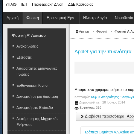
ΥΠΑΙΘ
ΙΕΠ
Περιφερειακή Δ/νση
ΔΔΕ Καστοριάς
Αρχική
Φυσική
Ερευνητική Εργ.
Ηλεκτρολογία
Νομοθεσία
Αρχική
Φυσική
Φυσική Α Λυ
Φυσική Α' Λυκείου
Ανακοινώσεις
Applet για την πυκνότητα
Εξετάσεις
Απαραίτητες Εισαγωγικές
Γνώσεις
Ευθύγραμμη Κίνηση
Μπορείτε να χρησιμοποιήσετε το παρ
Δυναμική σε μια Διάσταση
Κατηγορία:
Κεφ-0: Απαραίτητες Εισαγωγι
Δημοσιεύθηκε : 28 Ιούνιος 2014
Δυναμική στο Επίπεδο
Εμφανίσεις: 316
Διαβάστε περισσότερα: Appl
Διατήρηση της Μηχανικής
Ενέργειας
Τράπεζα Θεμάτων Α Λυκείου α