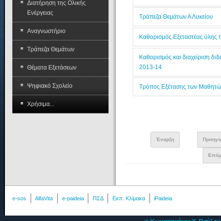
Διατήρηση της Ολικής
Ενέργειας
Τράπεζα Θεμάτων Α Λυκείου
Αναγνωστήριο
Καθορισμός Εξεταστέας ύλης τη
Τράπεζα Θεμάτων
Καθορισμός και διαχείριση διδα
2013-14
Θέματα Εξετάσεων
Ψηφιακό Σχολείο
Τρόπος Εξέτασης των Μαθητών 
Χρήσιμα...
Έναρξη
Προηγο
Επόμ
e-sos
AlfaVita
e-paideia
ΠΣΔ
Εκπ. Κλίμακα
iPaideia