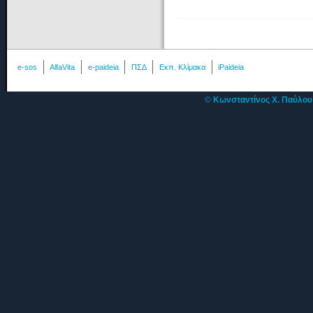
e-sos
AlfaVita
e-paideia
ΠΣΔ
Εκπ. Κλίμακα
iPaideia
©
Κωνσταντίνος Χ. Παύλο