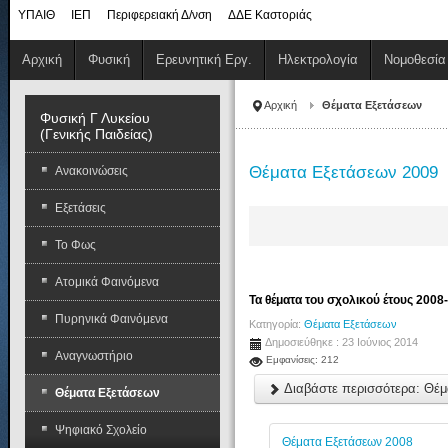
ΥΠΑΙΘ
ΙΕΠ
Περιφερειακή Δ/νση
ΔΔΕ Καστοριάς
Αρχική
Φυσική
Ερευνητική Εργ.
Ηλεκτρολογία
Νομοθεσία
Αρχική
Θέματα Εξετάσεων
Φυσική Γ Λυκείου
(Γενικής Παιδείας)
Θέματα Εξετάσεων 2009
Ανακοινώσεις
Εξετάσεις
Το Φως
Ατομικά Φαινόμενα
Τα θέματα του σχολικού έτους 2008
Πυρηνικά Φαινόμενα
Κατηγορία:
Θέματα Εξετάσεων
Δημοσιεύθηκε : 23 Ιούνιος 2014
Αναγνωστήριο
Εμφανίσεις: 212
Διαβάστε περισσότερα: Θέ
Θέματα Εξετάσεων
Ψηφιακό Σχολείο
Θέματα Εξετάσεων 2008