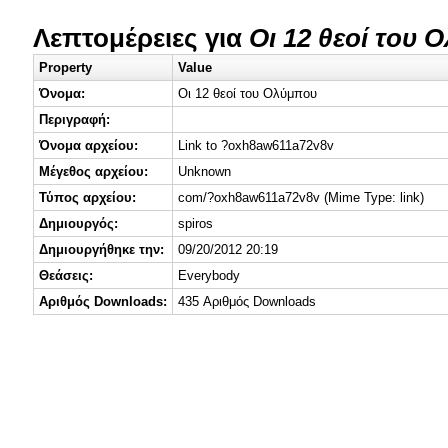
Λεπτομέρειες για
Οι 12 θεοί του 
Property
Value
Όνομα:
Οι 12 θεοί του Ολύμπου
Περιγραφή:
Όνομα αρχείου:
Link to ?oxh8aw611a72v8v
Μέγεθος αρχείου:
Unknown
Τύπος αρχείου:
com/?oxh8aw611a72v8v (Mime Type: link)
Δημιουργός:
spiros
Δημιουργήθηκε την:
09/20/2012 20:19
Θεάσεις:
Everybody
Αριθμός Downloads:
435 Αριθμός Downloads