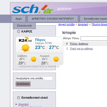
antoine
Αρχή
ΔΗΜΟΤΙΚΟ ΣΧΟΛΕΙΟ ΑΝΤΙΠΑΡΟΥ
Εκπαιδευτικό προ
Αρχική σελίδα
Δημοτικό
Πέμπτη Δημο
Επικοινωνία
ΚΑΙΡΟΣ
Ιστορία
Φίλτρο Τίτλου
#
Τίτλος άρθρου
1
Υλικό για το μάθημα
πρόγνωση καιρού από το weather.gr
Εκπαιδευτικό υλικό
Δημοτικό